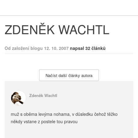
Respekt
Vy
ZDENĚK WACHTL
Od založení blogu 12. 10. 2007
napsal 32 článků
Načíst další články autora
Zdeněk Wachtl
muž s oběma levýma nohama, v důsledku čehož těžko
někdy vstane z postele tou pravou