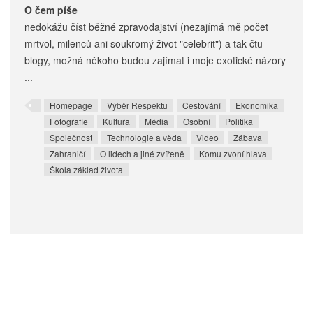
O čem píše
nedokážu číst běžné zpravodajství (nezajímá mě počet
mrtvol, milenců ani soukromý život "celebrit") a tak čtu
blogy, možná někoho budou zajímat i moje exotické názory
...
Homepage
Výběr Respektu
Cestování
Ekonomika
Fotografie
Kultura
Média
Osobní
Politika
Společnost
Technologie a věda
Video
Zábava
Zahraničí
O lidech a jiné zvířeně
Komu zvoní hlava
Škola základ života