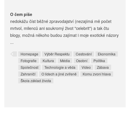
O čem píše
nedokážu číst běžné zpravodajství (nezajímá mě počet
mrtvol, milenců ani soukromý život "celebrit") a tak čtu
blogy, možná někoho budou zajímat i moje exotické názory
...
Homepage
Výběr Respektu
Cestování
Ekonomika
Fotografie
Kultura
Média
Osobní
Politika
Společnost
Technologie a věda
Video
Zábava
Zahraničí
O lidech a jiné zvířeně
Komu zvoní hlava
Škola základ života