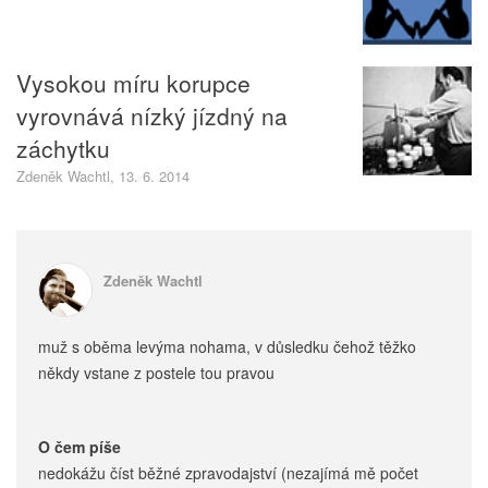
Vysokou míru korupce
vyrovnává nízký jízdný na
záchytku
Zdeněk Wachtl, 13. 6. 2014
Zdeněk Wachtl
muž s oběma levýma nohama, v důsledku čehož těžko
někdy vstane z postele tou pravou
O čem píše
nedokážu číst běžné zpravodajství (nezajímá mě počet