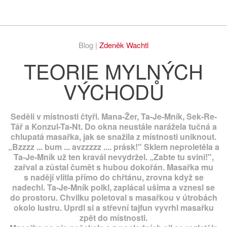
Respekt
Vy
Blog |
Zdeněk Wachtl
TEORIE MYLNÝCH
VÝCHODŮ
Seděli v místnosti čtyři. Mana-Žer, Ta-Je-Mník, Sek-Re-
Tář a Konzul-Ta-Nt. Do okna neustále narážela tučná a
chlupatá masařka, jak se snažila z místnosti uniknout.
„Bzzzz ... bum ... avzzzzz .... prásk!" Sklem neproletěla a
Ta-Je-Mník už ten kravál nevydržel. „Zabte tu svini!",
zařval a zůstal čumět s hubou dokořán. Masařka mu
s nadějí vlítla přímo do chřtánu, zrovna když se
nadechl. Ta-Je-Mník polkl, zaplácal ušima a vznesl se
do prostoru. Chvilku poletoval s masařkou v útrobách
okolo lustru. Uprdl si a střevní tajfun vyvrhl masařku
zpět do místnosti.