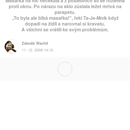
Masařka na nic nečekala a z posledních sil se rozletěla
proti oknu. Po nárazu na sklo zůstala ležet mrtvá na
parapetu.
„To byla ale blbá masařka!", řekl Ta-Je-Mník když
dopadl na židli a narovnal si kravatu.
A všichni se vrátili ke svým problémům.
Zdeněk Wachtl
11. 12. 2008 14:12