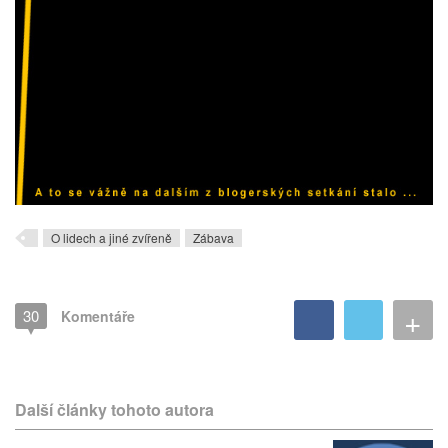
O lidech a jiné zvířeně
Zábava
+
30
Komentáře
Další články tohoto autora