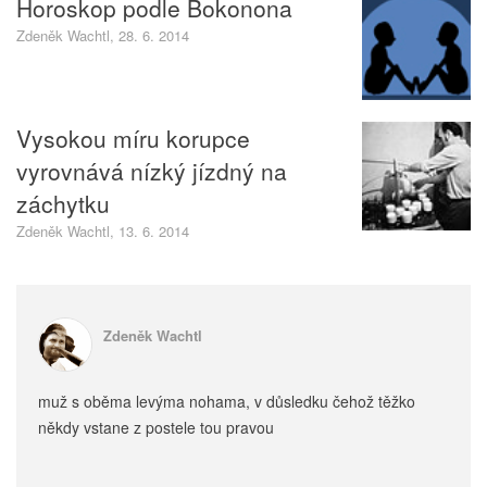
Horoskop podle Bokonona
Zdeněk Wachtl, 28. 6. 2014
Vysokou míru korupce
vyrovnává nízký jízdný na
záchytku
Zdeněk Wachtl, 13. 6. 2014
Zdeněk Wachtl
muž s oběma levýma nohama, v důsledku čehož těžko
někdy vstane z postele tou pravou