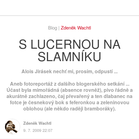
Respekt
Vy
Blog |
Zdeněk Wachtl
S LUCERNOU NA
SLAMNÍKU
Alois Jirásek nechť mi, prosím, odpustí ...
Aneb fotoreportáž z dalšího blogerského setkání ...
Účast byla mimořádná (absence rovněž), pivo řádně a
akurátně zachlazeno, čaj převařený a ten dlabanec na
fotce je česnekový bok s feferonkou a zeleninovou
oblohou (ale někdo raději bramboráky).
Zdeněk Wachtl
9. 7. 2009 22:07